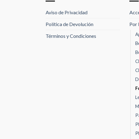
Aviso de Privacidad
Acce
Política de Devolución
Por 
A
Términos y Condiciones
B
B
C
C
D
F
L
M
P
P
P