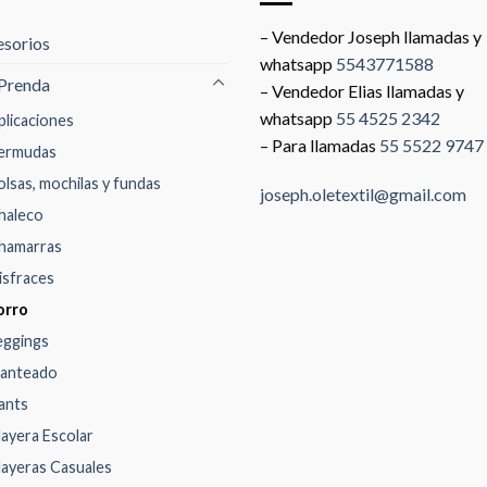
– Vendedor Joseph llamadas y
sorios
whatsapp
5543771588
Prenda
– Vendedor Elias llamadas y
whatsapp
55 4525 2342
plicaciones
– Para llamadas
55 5522 9747
ermudas
olsas, mochilas y fundas
joseph.oletextil@gmail.com
haleco
hamarras
isfraces
orro
eggings
anteado
ants
layera Escolar
layeras Casuales