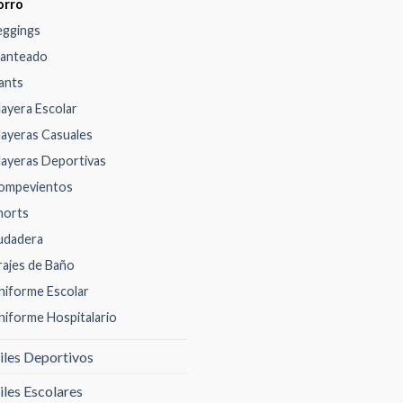
orro
eggings
anteado
ants
layera Escolar
layeras Casuales
layeras Deportivas
ompevientos
horts
udadera
rajes de Baño
niforme Escolar
niforme Hospitalario
iles Deportivos
iles Escolares