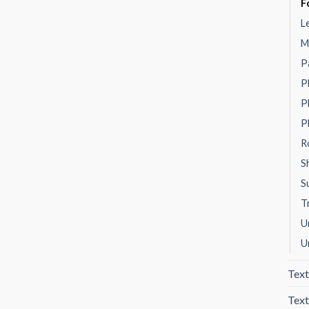
F
L
M
P
P
P
P
R
S
S
T
U
U
Text
Text