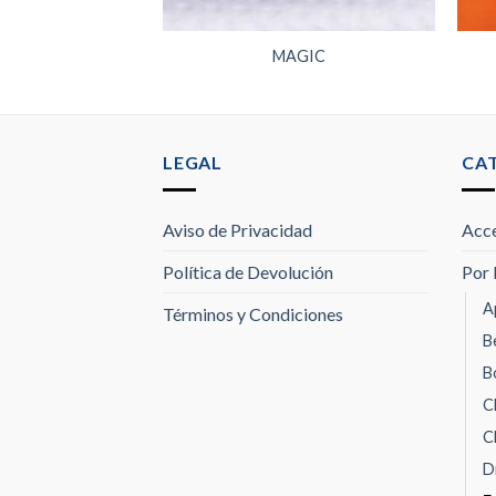
AHOMA
MAGIC
LEGAL
CA
Aviso de Privacidad
Acce
Política de Devolución
Por 
A
Términos y Condiciones
B
B
C
C
D