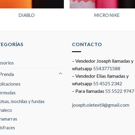
DIABLO
MICRO NIKE
TEGORÍAS
CONTACTO
– Vendedor Joseph llamadas y
sorios
whatsapp
5543771588
Prenda
– Vendedor Elias llamadas y
whatsapp
55 4525 2342
plicaciones
– Para llamadas
55 5522 9747
ermudas
olsas, mochilas y fundas
joseph.oletextil@gmail.com
haleco
hamarras
isfraces