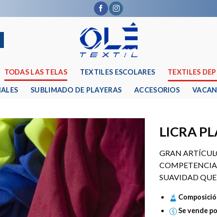
TODAS LAS TELAS
TEXTILES ESCOLARES
TEXTILES DE
IALES
SUBLIMADO DE PLAYERAS
ACCESORIOS
VACAN
LICRA P
GRAN ARTÍCULO
COMPETENCIA 
SUAVIDAD QUE 
Composició
Se vende po