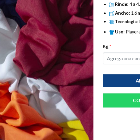
a 4
Rinde:
4
Ancho:
1.6 
Tecnología:
Uso:
Playera
Kg
*
A
CO