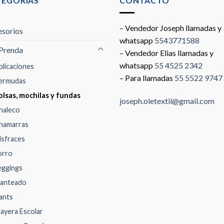
TEGORÍAS
CONTACTO
– Vendedor Joseph llamadas y
sorios
whatsapp
5543771588
Prenda
– Vendedor Elias llamadas y
whatsapp
55 4525 2342
plicaciones
– Para llamadas
55 5522 9747
ermudas
olsas, mochilas y fundas
joseph.oletextil@gmail.com
haleco
hamarras
isfraces
orro
eggings
anteado
ants
layera Escolar