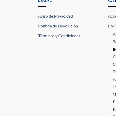
LEGAL
CA
Aviso de Privacidad
Acce
Política de Devolución
Por 
A
Términos y Condiciones
B
B
C
C
D
F
L
M
P
P