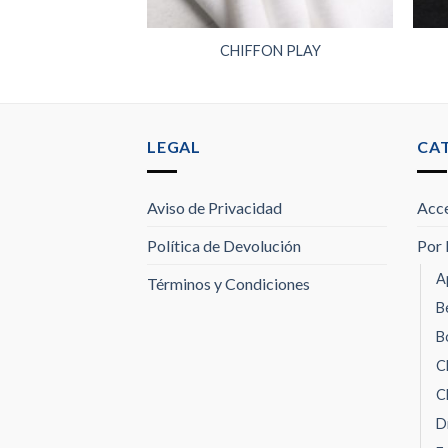
ER 70
CHIFFON PLAY
LEGAL
CA
Aviso de Privacidad
Acce
Política de Devolución
Por 
A
Términos y Condiciones
B
B
C
C
D