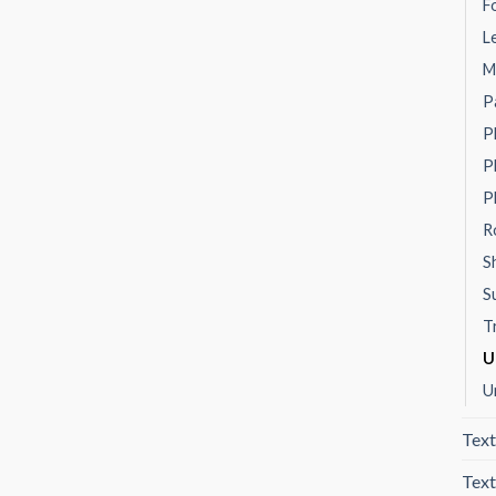
F
L
M
P
P
P
P
R
S
S
T
U
U
Text
Text