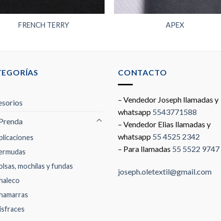
FRENCH TERRY
APEX
TEGORÍAS
CONTACTO
– Vendedor Joseph llamadas y
sorios
whatsapp
5543771588
Prenda
– Vendedor Elias llamadas y
whatsapp
55 4525 2342
plicaciones
– Para llamadas
55 5522 9747
ermudas
olsas, mochilas y fundas
joseph.oletextil@gmail.com
haleco
hamarras
isfraces