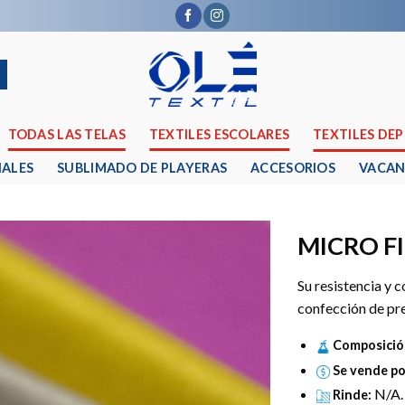
TODAS LAS TELAS
TEXTILES ESCOLARES
TEXTILES DE
IALES
SUBLIMADO DE PLAYERAS
ACCESORIOS
VACAN
MICRO F
Su resistencia y c
confección de pr
Composició
Se vende po
N/A.
Rinde: