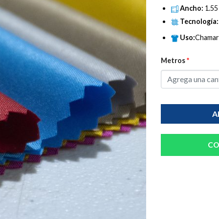
Ancho:
1.55
Tecnología
Uso:
Chamarr
Metros
*
A
CO