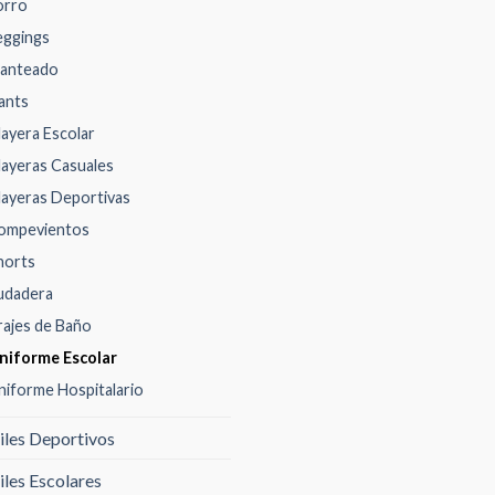
orro
eggings
anteado
ants
layera Escolar
layeras Casuales
layeras Deportivas
ompevientos
horts
udadera
rajes de Baño
niforme Escolar
niforme Hospitalario
iles Deportivos
iles Escolares