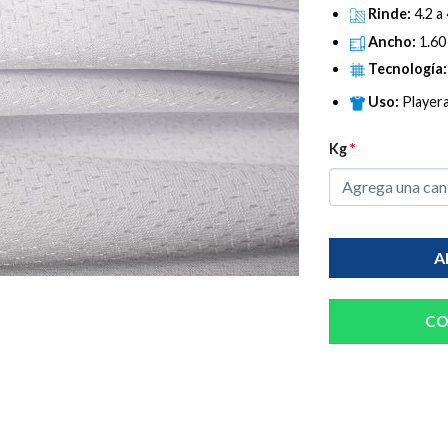
Rinde:
4.2 a
Ancho:
1.60
Tecnología
Uso:
Player
Kg
*
A
CO