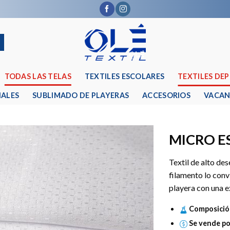
TODAS LAS TELAS
TEXTILES ESCOLARES
TEXTILES DE
IALES
SUBLIMADO DE PLAYERAS
ACCESORIOS
VACAN
MICRO E
Textil de alto de
filamento lo conv
playera con una e
Composició
Se vende po