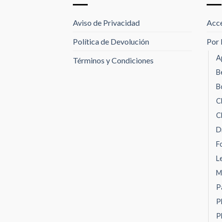
Aviso de Privacidad
Acce
Política de Devolución
Por 
A
Términos y Condiciones
B
B
C
C
D
F
L
M
P
P
P