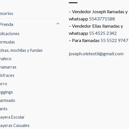
– Vendedor Joseph llamadas y
sorios
whatsapp
5543771588
Prenda
– Vendedor Elias llamadas y
whatsapp
55 4525 2342
plicaciones
– Para llamadas
55 5522 9747
ermudas
olsas, mochilas y fundas
joseph.oletextil@gmail.com
haleco
hamarras
isfraces
orro
eggings
anteado
ants
layera Escolar
layeras Casuales