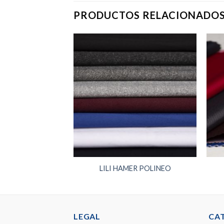
PRODUCTOS RELACIONADO
ER 70
LILI HAMER POLINEO
LEGAL
CA